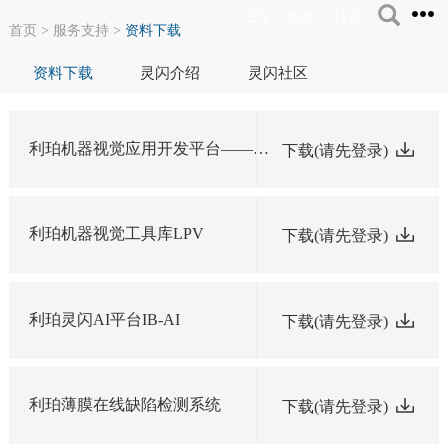
EN
/
登录
注册
首页
>
服务支持
>
资料下载
资料下载
灵闪介绍
灵闪社区
利珀机器视觉应用开发平台——灵闪IntelliBlink（pdf）
下载(请先登录)
利珀机器视觉工具库LPV
下载(请先登录)
利珀灵闪AI平台IB-AI
下载(请先登录)
利珀薄膜在线缺陷检测系统
下载(请先登录)