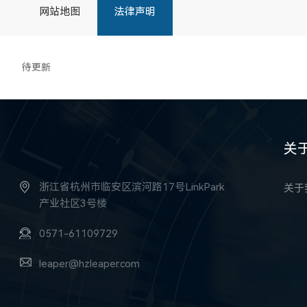
网站地图
法律声明
待更新
关
浙江省杭州市临安区滨河路17号LinkPark
关于
产业社区3号楼
0571-61109729
leaper@hzleaper.com