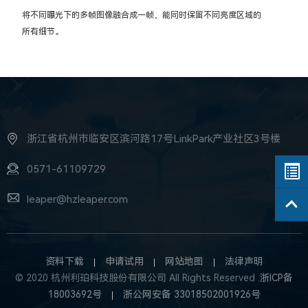
将不同曝光下的多帧图像融合成一帧，能同时保留不同亮度区域的
所有细节。
浙江省杭州市临安区滨河路17号LinkPark产业社区3号楼
0571-61109729
leaper@hzleaper.com
资料下载
申请试用
网站地图
法律声明
© 2020 杭州利珀科技股份有限公司 All Rights Reserved .
浙ICP备
18003692号
浙公网安备 33018502001926号