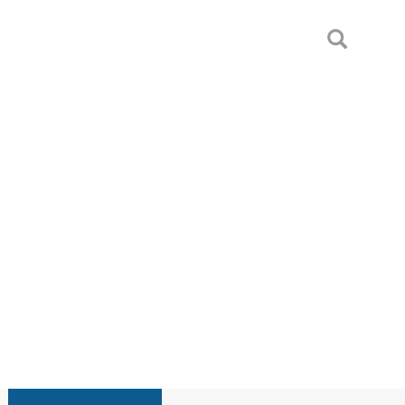
EN
/
登录
注册