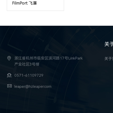
FilmPort 飞瀑
关
浙江省杭州市临安区滨河路17号LinkPark
关于
产业社区3号楼
0571-61109729
leaper@hzleaper.com