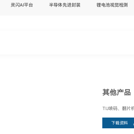
灵闪AI平台
半导体先进封装
锂电池视觉检测
其他产品
TIJ喷码、翻
下载资料