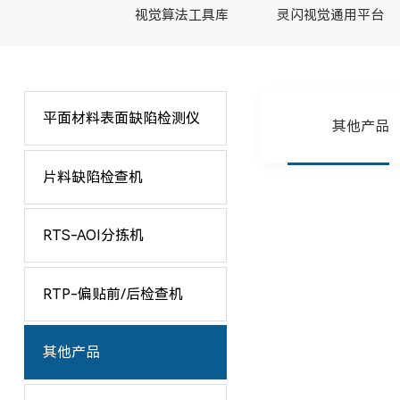
视觉算法工具库
灵闪视觉通用平台
平面材料表面缺陷检测仪
其他产品
片料缺陷检查机
RTS-AOI分拣机
RTP-偏贴前/后检查机
其他产品