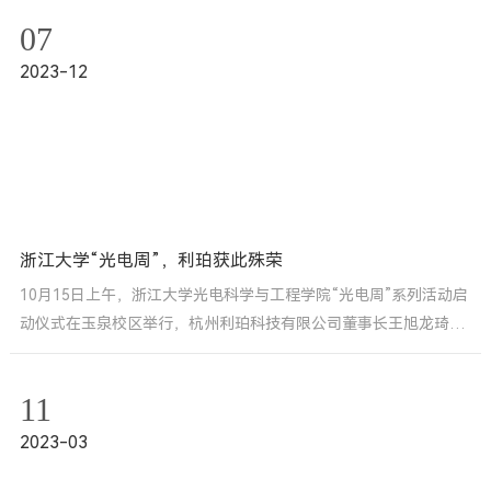
07
2023-12
1
2
3
4
5
浙江大学“光电周”，利珀获此殊荣
10月15日上午，浙江大学光电科学与工程学院“光电周”系列活动启
动仪式在玉泉校区举行，杭州利珀科技有限公司董事长王旭龙琦作
为院友受邀出席浙江大学“光电周”系列活动，利珀科技获“求是之
光”殊荣。
11
2023-03