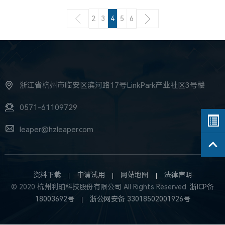
2
3
4
5
6
浙江省杭州市临安区滨河路17号LinkPark产业社区3号楼
0571-61109729
leaper@hzleaper.com
资料下载
申请试用
网站地图
法律声明
© 2020 杭州利珀科技股份有限公司 All Rights Reserved .
浙ICP备
18003692号
浙公网安备 33018502001926号